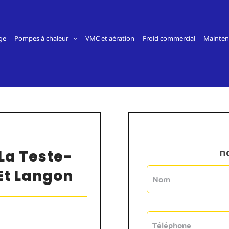
ge
Pompes à chaleur
VMC et aération
Froid commercial
Mainten
n
La Teste-
Et Langon