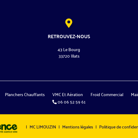
RETROUVEZ-NOUS
43 Le Bourg
33720 Illats
Planchers Chauffants
VMC Et Aération
Froid Commercial
Mai
06 06 52 59 61
|
MC LIMOUZIN
|
Mentions légales
|
Politique de confident